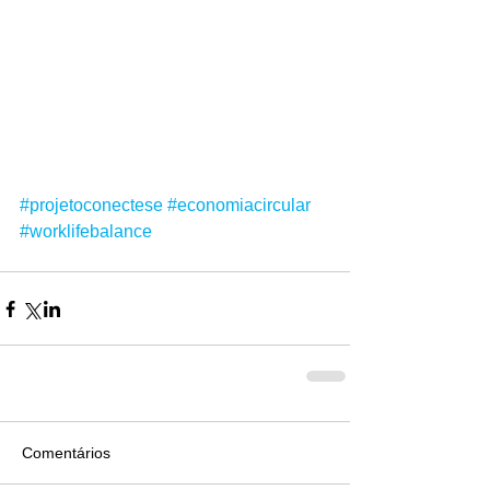
#projetoconectese
#economiacircular
#worklifebalance
Comentários