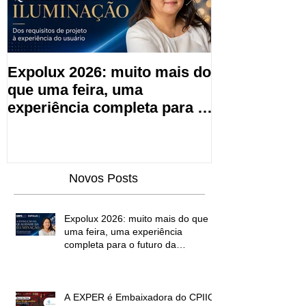
Expolux 2026: muito mais do
A EXPER é E
que uma feira, uma
CPIIC 2026 e
experiência completa para o
de Inovações
futuro da iluminação
Novos Posts
Expolux 2026: muito mais do que
uma feira, uma experiência
completa para o futuro da
iluminação
A EXPER é Embaixadora do CPIIC