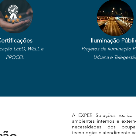
ertificações
Iluminação Públi
icação LEED, WELL e
Projetos de Iluminação P
PROCEL
Urbana e Telegestã
A EXPER Soluções realiza 
ambientes internos e extern
necessidades dos ocupan
tecnologias e atendimento ao