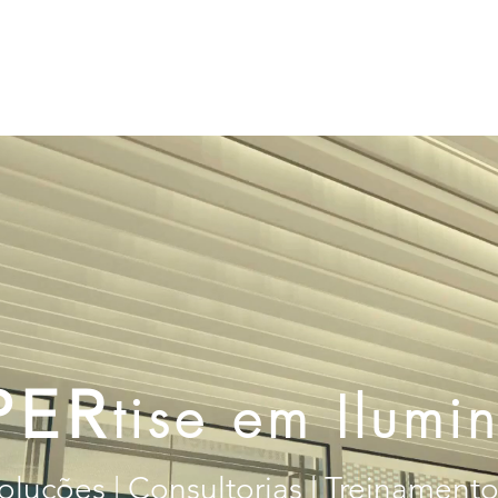
Cases
Treinamentos
Área do aluno
PER
tise em Ilumi
oluções | Consultorias | Treinament