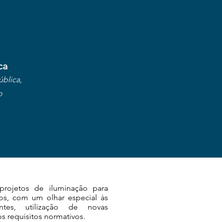
ca
ública,
o
projetos de iluminação para
os, com um olhar especial às
tes, utilização de novas
s requisitos normativos.