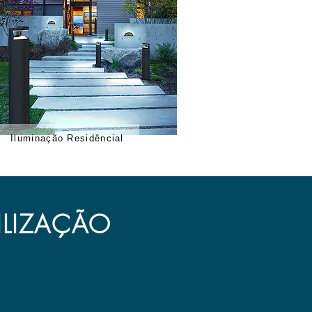
Iluminação Residêncial
ILIZAÇÃO