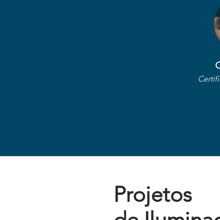
C
Certif
Projetos