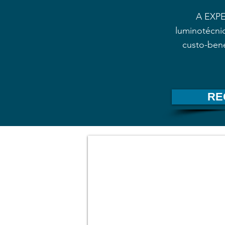
A EXPER
luminotécnic
custo-bene
RE