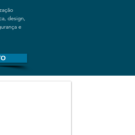
ização
ca, design,
gurança e
TO