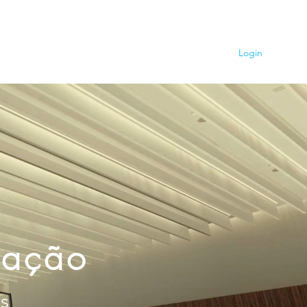
Contato
Blog
Login
nação
os