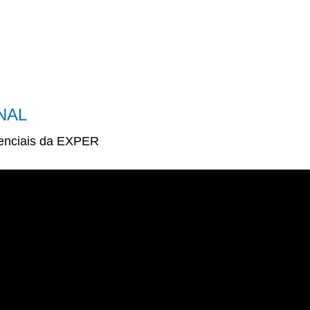
Cases
Treinamentos
Área do aluno
NAL
renciais da EXPER