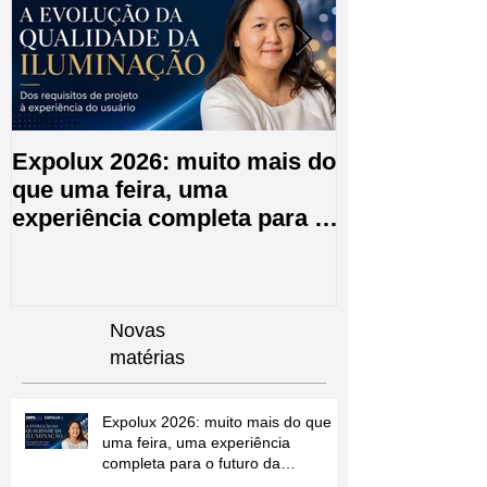
Expolux 2026: muito mais do
A EXPER é E
que uma feira, uma
CPIIC 2026 e
experiência completa para o
de Inovações
futuro da iluminação
Novas
matérias