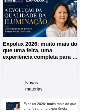
Expolux 2026: muito mais do
A EXPER é E
que uma feira, uma
CPIIC 2026 e
experiência completa para o
de Inovações
futuro da iluminação
Novas
matérias