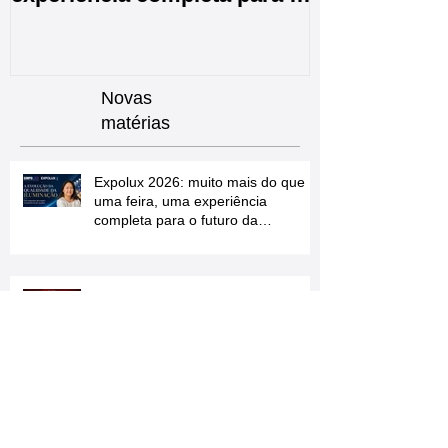
que uma feira, uma
CPIIC 2026 e
experiência completa para o
de Inovações
futuro da iluminação
Novas
matérias
Expolux 2026: muito mais do que
uma feira, uma experiência
completa para o futuro da
iluminação
A EXPER é Embaixadora do CPIIC
2026 e estará na Arena de
Inovações
Congresso Edificações do Futuro &