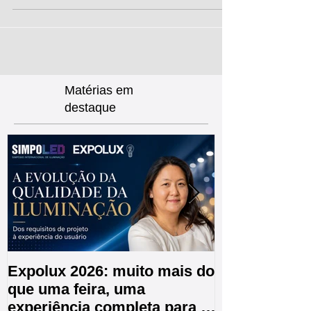
no...
Matérias
em
destaque
Expolux 2026: muito mais do
A EXPER é E