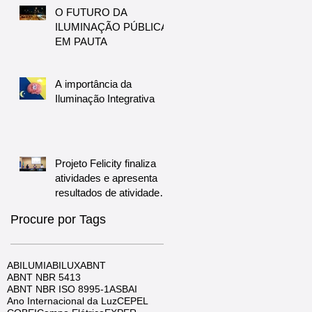
O FUTURO DA
ILUMINAÇÃO PÚBLICA
EM PAUTA
A importância da
Iluminação Integrativa
Projeto Felicity finaliza
atividades e apresenta
resultados de atividades
no Brasil
Procure por Tags
ABILUMI
ABILUX
ABNT
ABNT NBR 5413
ABNT NBR ISO 8995-1
ASBAI
Ano Internacional da Luz
CEPEL