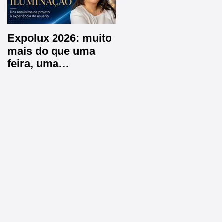
Expolux 2026: muito
A EXPER é
mais do que uma
Embaixadora do
feira, uma
CPIIC 2026 e estará
experiência completa
na Arena de
para o futuro da
Inovações
iluminação