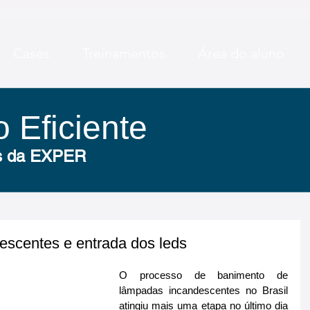
Cases
Treinamentos
Área do aluno
 Eficiente
 Eficiente
as da EXPER
as da EXPER
escentes e entrada dos leds
O processo de banimento de 
lâmpadas incandescentes no Brasil 
atingiu mais uma etapa no último dia 