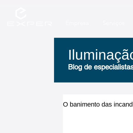
Empresa
Serviços
Iluminação
Iluminação
Blog de especialist
Blog de especialist
O banimento das incand