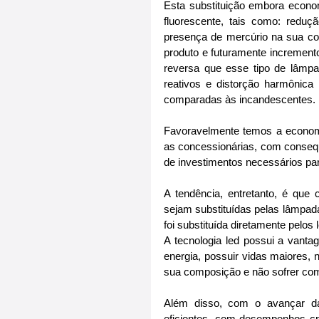
Esta substituição embora econom
fluorescente, tais como: redu
presença de mercúrio na sua co
produto e futuramente increment
reversa que esse tipo de lâmpa
reativos e distorção harmônica
comparadas às incandescentes.
Favoravelmente temos a economi
as concessionárias, com consequ
de investimentos necessários par
A tendência, entretanto, é qu
sejam substituídas pelas lâmpad
foi substituída diretamente pelos 
A tecnologia led possui a van
energia, possuir vidas maiores, 
sua composição e não sofrer com
Além disso, com o avançar da
eficientes, com desempenhos c