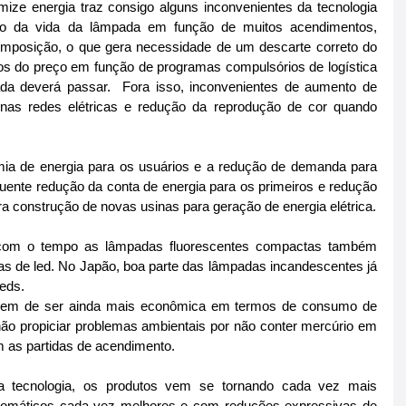
ize energia traz consigo alguns inconvenientes da tecnologia 
ção da vida da lâmpada em função de muitos acendimentos, 
mposição, o que gera necessidade de um descarte correto do 
os do preço em função de programas compulsórios de logística 
da deverá passar.  Fora isso, inconvenientes de aumento de 
 nas redes elétricas e redução da reprodução de cor quando 
a de energia para os usuários e a redução de demanda para 
ente redução da conta de energia para os primeiros e redução 
a construção de novas usinas para geração de energia elétrica.
e com o tempo as lâmpadas fluorescentes compactas também 
as de led. No Japão, boa parte das lâmpadas incandescentes já 
leds.
tagem de ser ainda mais econômica em termos de consumo de 
não propiciar problemas ambientais por não conter mercúrio em 
 as partidas de acendimento.
 tecnologia, os produtos vem se tornando cada vez mais 
romáticos cada vez melhores e com reduções expressivas de 