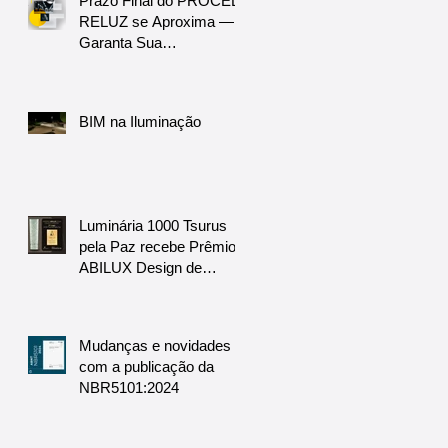
Prazo Final do PROCEL
RELUZ se Aproxima —
Garanta Sua
Participação!
BIM na Iluminação
Luminária 1000 Tsurus
pela Paz recebe Prêmio
ABILUX Design de
luminárias
Mudanças e novidades
com a publicação da
NBR5101:2024