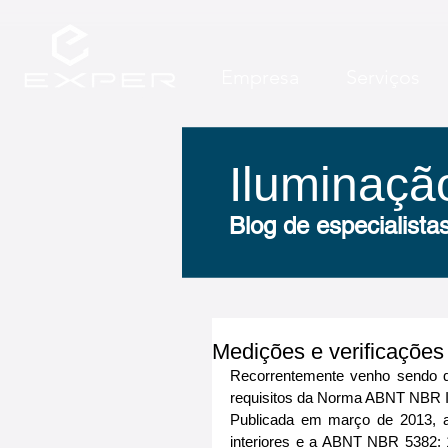
Empresa
Serviços
Iluminação
Iluminação
Blog de especialist
Blog de especialist
Medições e verificações
Recorrentemente venho sendo q
requisitos da Norma ABNT NBR IS
Publicada em março de 2013, a
interiores e a ABNT NBR 5382: 19