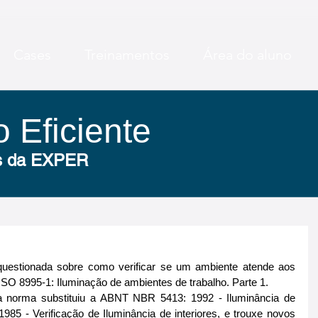
Cases
Treinamentos
Área do aluno
 Eficiente
 Eficiente
as da EXPER
as da EXPER
uestionada sobre como verificar se um ambiente atende aos 
O 8995-1: Iluminação de ambientes de trabalho. Parte 1.
 norma substituiu a ABNT NBR 5413: 1992 - Iluminância de 
85 - Verificação de Iluminância de interiores, e trouxe novos 