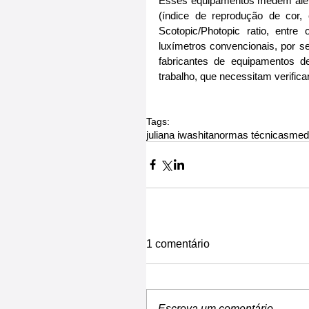
Esses equipamentos medem além 
(índice de reprodução de cor, 
Scotopic/Photopic ratio, entre
luxímetros convencionais, por s
fabricantes de equipamentos de
trabalho, que necessitam verific
Tags:
juliana iwashita
normas técnicas
med
1 comentário
Escreva um comentário