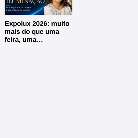
Expolux 2026: muito
A EXPER é
mais do que uma
Embaixadora do
feira, uma
CPIIC 2026 e estará
experiência completa
na Arena de
para o futuro da
Inovações
iluminação