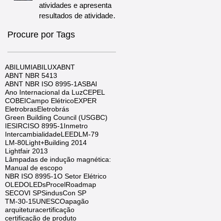
atividades e apresenta
resultados de atividades
no Brasil
Procure por Tags
ABILUMI
ABILUX
ABNT
ABNT NBR 5413
ABNT NBR ISO 8995-1
ASBAI
Ano Internacional da Luz
CEPEL
COBEI
Campo Elétrico
EXPER
Eletrobras
Eletrobrás
Green Building Council (USGBC)
IES
IRC
ISO 8995-1
Inmetro
Intercambialidade
LEED
LM-79
LM-80
Light+Building 2014
Lightfair 2013
Lâmpadas de indução magnética:
Manual de escopo
NBR ISO 8995-1
O Setor Elétrico
OLED
OLEDs
Procel
Roadmap
SECOVI SP
SindusCon SP
TM-30-15
UNESCO
apagão
arquitetura
certificação
certificação de produto