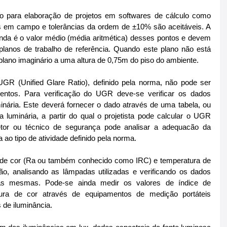
 para elaboração de projetos em softwares de cálculo como 
as em campo e tolerâncias da ordem de ±10% são aceitáveis. A 
da é o valor médio (média aritmética) desses pontos e devem 
lanos de trabalho de referência. Quando este plano não está 
lano imaginário a uma altura de 0,75m do piso do ambiente.
GR (Unified Glare Ratio), definido pela norma, não pode ser 
entos. Para verificação do UGR deve-se verificar os dados 
minária. Este deverá fornecer o dado através de uma tabela, ou 
a luminária, a partir do qual o projetista pode calcular o UGR 
etor ou técnico de segurança pode analisar a adequacão da 
a ao tipo de atividade definido pela norma.
 de cor (Ra ou também conhecido como IRC) e temperatura de 
ão, analisando as lâmpadas utilizadas e verificando os dados 
das mesmas. Pode-se ainda medir os valores de índice de 
ura de cor através de equipamentos de medição portáteis 
de iluminância.