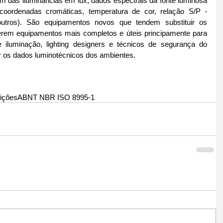
das iluminâncias em lux, dados espectrais da fonte luminosa 
coordenadas cromáticas, temperatura de cor, relação S/P - 
 outros). São equipamentos novos que tendem substituir os 
erem equipamentos mais completos e úteis principamente para 
 iluminação, lighting designers e técnicos de segurança do 
ar os dados luminotécnicos dos ambientes.
ições
ABNT NBR ISO 8995-1